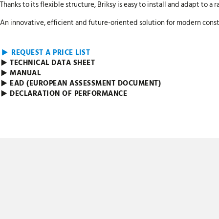
Thanks to its flexible structure, Briksy is easy to install and adapt to a
An innovative, efficient and future-oriented solution for modern const
REQUEST A PRICE LIST
TECHNICAL DATA SHEET
MANUAL
EAD (EUROPEAN ASSESSMENT DOCUMENT)
DECLARATION OF PERFORMANCE
n buiten
CE gecertificeerd
Duu
t staal kan Briksy
te schrijven - CE mark according to
Briks
en gepositioneerd
EAD 260057-00-0303 Inorganic ﬁbre
dat d