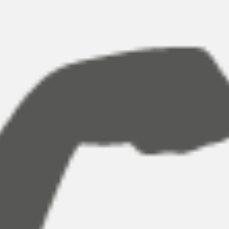
ndert en de levensduur van
ultieme wandsterkte Onze
wen verlengt. Bouw
innovatieve
twoord met een product dat
oppervlaktetechnologie zorgt voo
nderlijke prestaties levert en
een uitzonderlijke hechting tussen
jk zorg draagt voor het milieu.
de versterking en de mortel, wat
resulteert in uitstekende
uittrekproeven en een verhoogde
structurele stabiliteit. Vertrouw o
de beste verbinding voor de
sterkste prestaties.