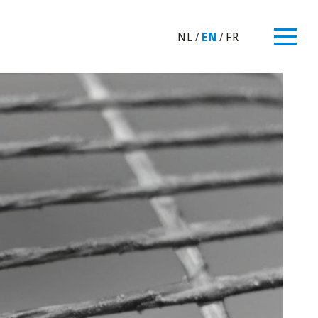
NL
/
EN
/
FR