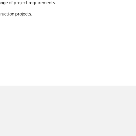
 range of project requirements.
ruction projects.
rzaam
Hoge treksterkte
y is een duurzaam alternatief
Innovatieve
e onderhoudsbehoefte
oppervlaktetechnologie voor