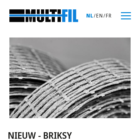
NL
/
EN
/
FR
NIEUW - BRIKSY